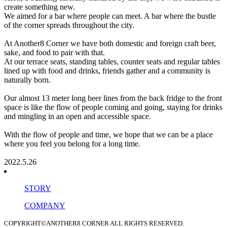
create something new.
We aimed for a bar where people can meet. A bar where the bustle
of the corner spreads throughout the city.
At
Another8 Corner
we have both domestic and foreign craft beer,
sake, and food to pair with that.
At our terrace seats, standing tables, counter seats and regular tables
lined up with food and drinks, friends gather and a community is
naturally born.
Our almost 13 meter long beer lines from the back fridge to the front
space is like the flow of people coming and going, staying for drinks
and mingling in an open and accessible space.
With the flow of people and time, we hope that we can be a place
where you feel you belong for a long time.
2022.5.26
STORY
COMPANY
COPYRIGHT©ANOTHER8 CORNER ALL RIGHTS RESERVED.