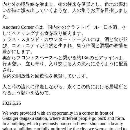
内と外の境界線を滲ませ、街の往来を借景とし、角地の賑わ
いが街に滲み出していくような、人の集うお店を目指しまし
た。
Another8 Corner
では、国内外のクラフトビール・日本酒、そ
してペアリングする食を取り揃えます。
テラス・スタンド・カウンター・テーブルには、酒と食が並
び、コミュニティが自然と生まれ、集う仲間と酒場の表情を
豊かにします。
奥からフロントスペースへと繋がる約13mのビアラインは、
行き交い、立ち寄り、入り交じる人の流れに沿うように配置
され、
店内の開放性と回遊性を象徴しています。
人と時の流れに伴走しながら、永くこの街における居場所と
なるよう願いを込めて。
2022.5.26
We were provided with an opportunity in a corner in front of
Gakugei-daigaku station, where different people go back and forth.
In a building which previously housed a flower shop and a beauty
salon, a building carefully nurtured by the city, we were entrusted to